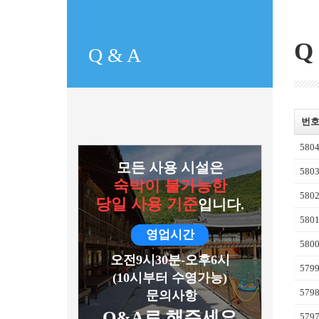
Q
Q & A
번
580
모든 사용 시설은
580
숙박이 불가능한
580
당일 사용 기준
입니다.
580
영업시간
580
오전9시30분-오후6시
579
(10시부터 수영가능)
579
문의사항
Q&A로 해주세요
579