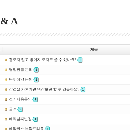
 & A
호
제목
캡모자 말고 벙거지 모자도 쓸 수 있나요?
4
1
당일환불 문의
3
1
단체예약 문의
2
1
삼겹살 가져가면 냉장보관 할 수 있을까요?
1
1
전기사용문의
0
1
금액
9
2
예약날짜변경
8
1
예약취소 부탁드려요
7
1