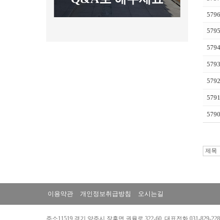
579
579
579
579
579
579
579
이용약관
개인정보취급방침
오시는길
주소11519 경기 양주시 장흥면 권율로 322-60 대표전화 031-829-2