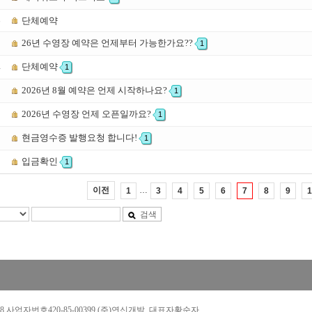
6
단체예약
26년 수영장 예약은 언제부터 가능한가요??
5
1
단체예약
4
1
2026년 8월 예약은 언제 시작하나요?
3
1
2026년 수영장 언제 오픈일까요?
2
1
현금영수증 발행요청 합니다!
1
1
입금확인
0
1
…
이전
1
3
4
5
6
7
8
9
1
검색
288 사업자번호420-85-00399 (주)연신개발 대표자황순자