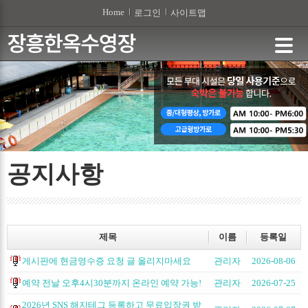
본문 바로가기
Home
로그인
사이트맵
공지사항
제목
이름
등록일
게시판에 현금영수증 요청 글 올리지마세요
관리자
2026-08-06
예약 전날 오후4시30분까지 온라인 예약 가능!
관리자
2026-07-25
2026년 SNS 해지테그 등록하고 무료입장권 받