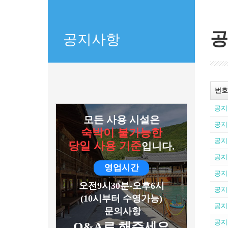
공
공지사항
번호
공지
모든 사용 시설은
공지
숙박이 불가능한
공지
당일 사용 기준
입니다.
공지
영업시간
공지
오전9시30분-오후6시
공지
(10시부터 수영가능)
공지
문의사항
공지
Q&A로 해주세요