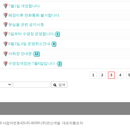
7월1일 개장합나다
폐장이후 전화통화 불가합니다.
분실물 관련 공지사항
5일부터 수영장 운영합니다
1
8월3일,4일 운영취소안내
6
샤워장 안내문
12
수영장개장은 7월8일입니다.
2
1
2
3
4
검색
288 사업자번호420-85-00399 (주)연신개발 대표자황순자