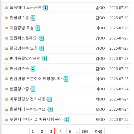
물품대여 요금관련
송OO
2026-07-30
1
현금영수증
김OO
2026-07-30
1
지출증빙 요청
이OO
2026-07-29
1
인원취소원해요.
양OO
2026-07-28
1
현금영수증 요청
강OO
2026-07-28
1
반려동물입장관련
김OO
2026-07-28
1
현금영수증
김OO
2026-07-28
1
인원변경 부분취소 요청합니다
이OO
2026-07-25
1
현금영수증
이OO
2026-07-24
1
마루형평상 전기사용
박OO
2026-07-24
2
환불처리 부탁드려요.
오OO
2026-07-24
1
우천시 부대시설 이용사항 문의
오OO
2026-07-22
1
…
다음
1
2
3
4
5
394