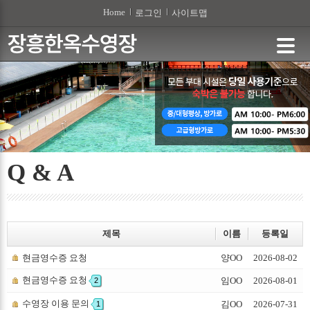
본문 바로가기
Home
로그인
사이트맵
Q & A
제목
이름
등록일
현금영수증 요청
양OO
2026-08-02
현금영수증 요청
임OO
2026-08-01
2
수영장 이용 문의
김OO
2026-07-31
1