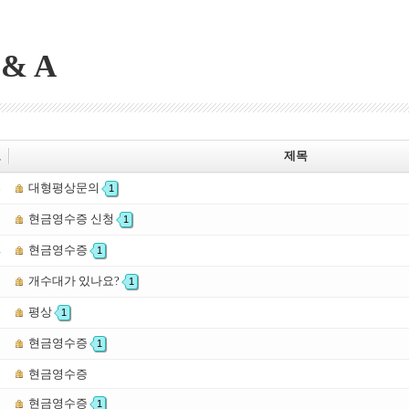
 & A
호
제목
대형평상문의
6
1
현금영수증 신청
5
1
현금영수증
4
1
개수대가 있나요?
3
1
평상
2
1
현금영수증
1
1
0
현금영수증
현금영수증
9
1