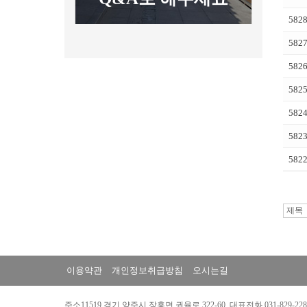
582
582
582
582
582
582
582
이용약관
개인정보취급방침
오시는길
주소11519 경기 양주시 장흥면 권율로 322-60 대표전화 031-829-2