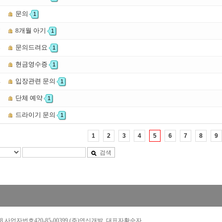
문의
8
1
8개월 아기
7
1
문의드려요
6
1
현금영수증
5
1
입장관련 문의
4
1
단체 예약
3
1
드라이기 문의
2
1
1
2
3
4
5
6
7
8
9
검색
288 사업자번호420-85-00399 (주)연신개발 대표자황순자