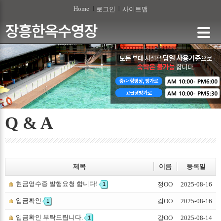
본문 바로가기
Home
로그인
사이트맵
Q & A
제목
이름
등록일
현금영수증 발행요청 합니다!
정OO
2025-08-16
1
입금확인
김OO
2025-08-16
1
입금확인 부탁드립니다.
강OO
2025-08-14
1