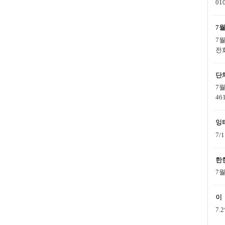
01
7
7
전
단
7
46
잉
7/
한
7
이
7.