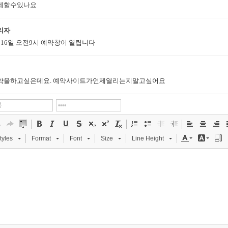
제할수있나요
리자
월16일 오전9시 예약창이 열립니다
약을하고싶은데요. 예약사이트가언제열리는지알고싶어요
tyles
Format
Font
Size
Line Height