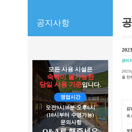
공
공지사항
20
관리
모든 사용 시설은
202
숙박이 불가능한
올 한
당일 사용 기준
입니다.
영업시간
오전9시30분-오후6시
김
(10시부터 수영가능)
혹
문의사항
Q&A로 해주세요
우