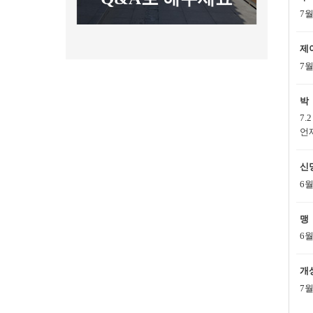
7
제
7
박
7
언
신
6
맹
6
개
7