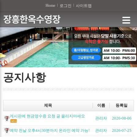
본문 바로가기
Home
로그인
사이트맵
공지사항
제목
이름
등록일
게시판에 현금영수증 요청 글 올리지마세요
관리자
2026-08-06
예약 전날 오후4시30분까지 온라인 예약 가능!
관리자
2026-07-25