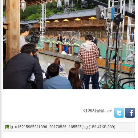
이 게시물을…
Twitter
Facebo
lg_u15215985311396_20170526_185525.jpg (189.47KB,339)