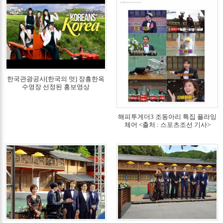
한국관광공사[한국의 멋] 장흥한옥
수영장 선정된 홍보영상
해피투게더3 조동아리 특집 플라잉
체어 <출처 : 스포츠조선 기사>