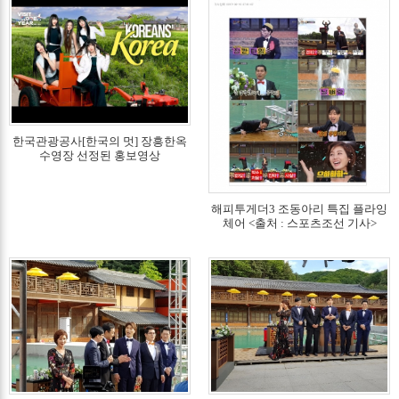
한국관광공사[한국의 멋] 장흥한옥
수영장 선정된 홍보영상
해피투게더3 조동아리 특집 플라잉
체어 <출처 : 스포츠조선 기사>