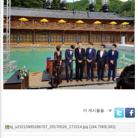
이 게시물을…
Twitter
Facebo
lg_u15215985286707_20170526_171514.jpg (184.75KB,382)