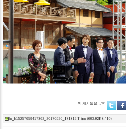
이 게시물을…
Twitter
Facebo
lg_h15257659417362_20170526_171312[1].jpg (693.92KB,410)