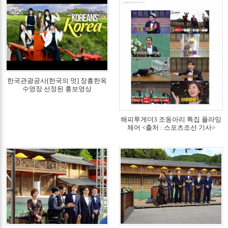
한국관광공사[한국의 멋] 장흥한옥
수영장 선정된 홍보영상
해피투게더3 조동아리 특집 플라잉
체어 <출처 : 스포츠조선 기사>