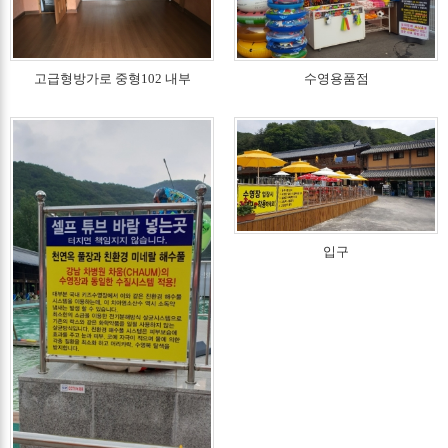
고급형방가로 중형102 내부
수영용품점
입구