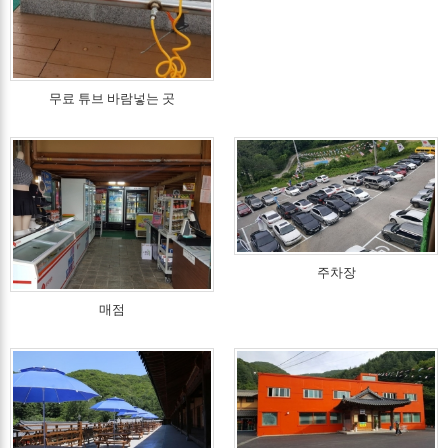
무료 튜브 바람넣는 곳
주차장
매점