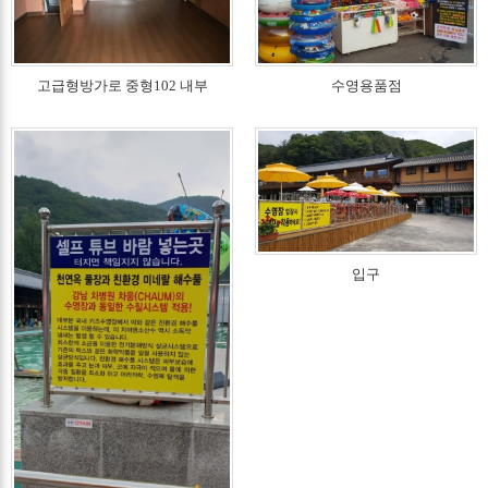
고급형방가로 중형102 내부
수영용품점
입구