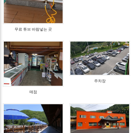
무료 튜브 바람넣는 곳
주차장
매점