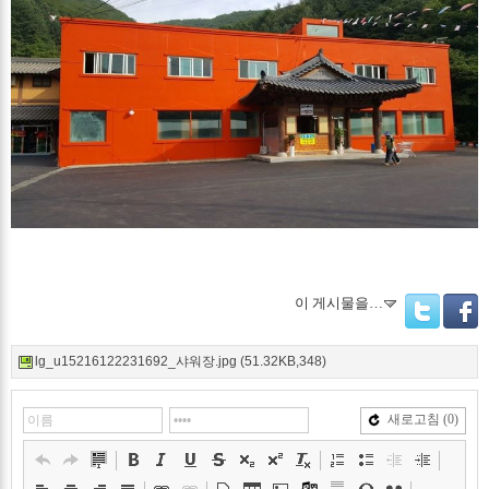
이 게시물을…
Twitter
Facebo
lg_u15216122231692_샤워장.jpg (51.32KB,348)
새로고침
(0)