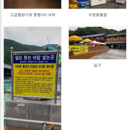
고급형방가로 중형102 내부
수영용품점
입구