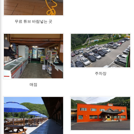
무료 튜브 바람넣는 곳
주차장
매점