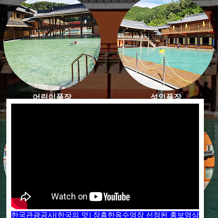
어린이풀장
성인풀장
매점
샤워장
한국관광공사[한국의 멋] 장흥한옥수영장 선정된 홍보영상