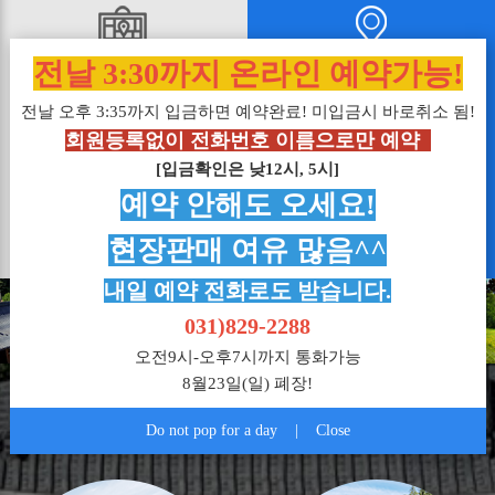
부대시설 위치도
오시는길
전날 3:30까지 온라인 예약가능!
POSITION MAP
ADDRESS
전날 오후 3:35까지 입금하면 예약완료! 미입금시 바로취소 됨!
회원등록없이 전화번호 이름으로만 예약
장흥한옥수영장 내부 시설물과
장흥한옥수영장으로 오시는길을
[입금확인은 낮12시, 5시]
위치도를 안내해드립니다.
안내해드립니다.
예약 안해도 오세요!
바로가기
바로가기
현장판매 여유 많음^^
내일 예약 전화로도 받습니다.
031)829-2288
오전9시-오후7시까지 통화가능
8월23일(일) 폐장!
갤러리
Do not pop for a day
|
Close