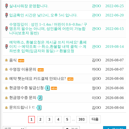
실내샤워장 운영합니다.
관OO
2022-06-25
입금확인 시간은 낮12시, 오후 5시 입니다.
관OO
2022-06-20
수영장깊이 : 성인 1~1.4m / 어린이 0.6~0.8m / 구
명조끼 필수는 아니며, 성인풀에 어린이 가능합
관OO
2022-06-15
니다(보호자 동반)
예약취소, 환불요청은 게시글 쓰지 마세요! 홈페
이지 -> 예약조회 -> 취소,환불할 내역 클릭 -> 계
관OO
2019-08-14
좌번호 입력(입금자와 동일) -> 환불요청
음식
김OO
2026-08-07
수영장 이용문의
까OO
2026-08-07
예약 햇는데요 카드결제 안되나요?
성OO
2026-08-06
현금영수증 발급신청
정OO
2026-08-06
1
현금영수증 문의
이OO
2026-08-06
2
문의드립니ㅏㄷ
김OO
2026-08-04
1
…
다음
1
2
3
4
5
393