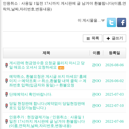
인원취소 : 사용일 1일전 17시까지 게시판에 글 남겨야 환불됩니다(이름,연
락처,날짜,자리번호,변동내용)
이 게시물을…
Twitter
Facebo
목록
글쓰기
제목
이름
등록일
게시판에 현금영수증 요청글 올리지 마시고 당
관OO
2026-08-06
일 매표소 오셔서 요청하세요
예약취소, 환불요청은 게시글 쓰지 마세요! 홈페
이지 -> 예약조회 -> 취소,환불할 내역 클릭 -> 계
관OO
2026-06-02
좌번호 입력(입금자와 동일) -> 환불요청
단체예약시 확인바랍니다.
관OO
2025-07-03
당일 현장판매 합니다.(예약없이 당일현장판매
관OO
2022-07-10
로도 입장가능합니다.)
인원추가 : 현장결제가능 / 인원취소 : 사용일 1
일전 17시까지 게시판에 글 남겨야 환불됩니다
관OO
2022-07-06
(이름,연락처,날짜,자리번호,변동내용)