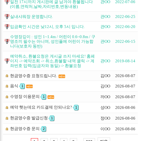
일전 17시까지 게시판에 글 남겨야 환불됩니다
관OO
2022-07-06
(이름,연락처,날짜,자리번호,변동내용)
실내샤워장 운영합니다.
관OO
2022-06-25
입금확인 시간은 낮12시, 오후 5시 입니다.
관OO
2022-06-20
수영장깊이 : 성인 1~1.4m / 어린이 0.6~0.8m / 구
명조끼 필수는 아니며, 성인풀에 어린이 가능합
관OO
2022-06-15
니다(보호자 동반)
예약취소, 환불요청은 게시글 쓰지 마세요! 홈페
이지 -> 예약조회 -> 취소,환불할 내역 클릭 -> 계
관OO
2019-08-14
좌번호 입력(입금자와 동일) -> 환불요청
현금영수증 요청드립니다.
김OO
2026-08-07
음식
김OO
2026-08-07
1
수영장 이용문의
까OO
2026-08-07
1
예약 햇는데요 카드결제 안되나요?
성OO
2026-08-06
1
현금영수증 발급신청
정OO
2026-08-06
1
현금영수증 문의
이OO
2026-08-06
2