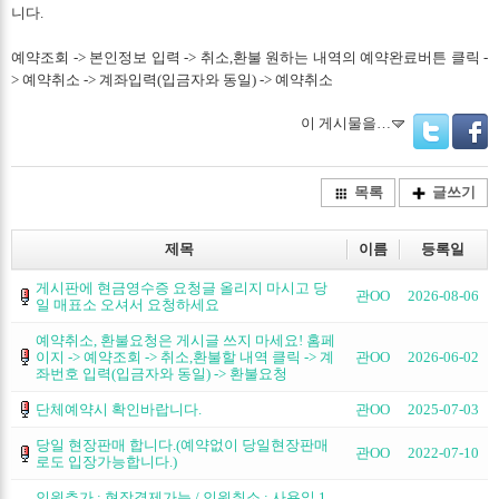
니다.
예약조회 -> 본인정보 입력 -> 취소,환불 원하는 내역의 예약완료버튼 클릭 -
> 예약취소 -> 계좌입력(입금자와 동일) -> 예약취소
이 게시물을…
Twitter
Facebo
목록
글쓰기
제목
이름
등록일
게시판에 현금영수증 요청글 올리지 마시고 당
관OO
2026-08-06
일 매표소 오셔서 요청하세요
예약취소, 환불요청은 게시글 쓰지 마세요! 홈페
이지 -> 예약조회 -> 취소,환불할 내역 클릭 -> 계
관OO
2026-06-02
좌번호 입력(입금자와 동일) -> 환불요청
단체예약시 확인바랍니다.
관OO
2025-07-03
당일 현장판매 합니다.(예약없이 당일현장판매
관OO
2022-07-10
로도 입장가능합니다.)
인원추가 : 현장결제가능 / 인원취소 : 사용일 1