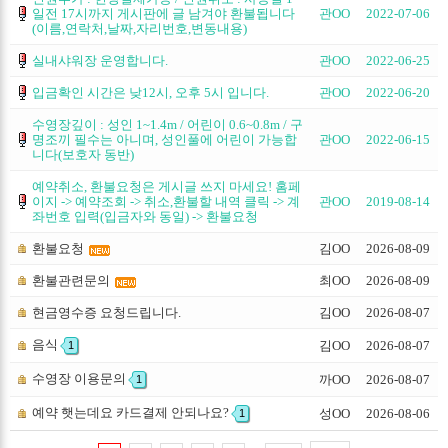
일전 17시까지 게시판에 글 남겨야 환불됩니다
관OO
2022-07-06
(이름,연락처,날짜,자리번호,변동내용)
실내샤워장 운영합니다.
관OO
2022-06-25
입금확인 시간은 낮12시, 오후 5시 입니다.
관OO
2022-06-20
수영장깊이 : 성인 1~1.4m / 어린이 0.6~0.8m / 구
명조끼 필수는 아니며, 성인풀에 어린이 가능합
관OO
2022-06-15
니다(보호자 동반)
예약취소, 환불요청은 게시글 쓰지 마세요! 홈페
이지 -> 예약조회 -> 취소,환불할 내역 클릭 -> 계
관OO
2019-08-14
좌번호 입력(입금자와 동일) -> 환불요청
환불요청
김OO
2026-08-09
환불관련문의
최OO
2026-08-09
현금영수증 요청드립니다.
김OO
2026-08-07
음식
김OO
2026-08-07
1
수영장 이용문의
까OO
2026-08-07
1
예약 햇는데요 카드결제 안되나요?
성OO
2026-08-06
1