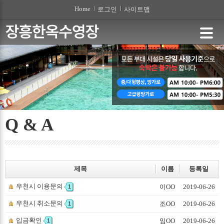
본문 바로가기
Home
로그인
사이트맵
Q & A
제목
이름
등록일
우천시 이용문의
이OO
2019-06-26
1
우천시 취소문의
조OO
2019-06-26
1
입금확인
임OO
2019-06-26
1