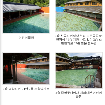
1츧 왼쪽87번평상 부터 오른쪽끝 94
어린이풀장
번평상 / 1층 기와 바로 밑이 2층 소
형방가로 / 3층 창문 한옥방
1층 평상87번-94번 2층 소형방가로
2층 중앙무대에서 내려다본 어린이
풀장