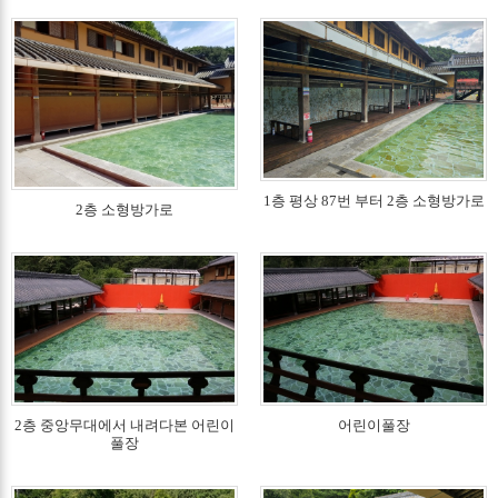
1층 평상 87번 부터 2층 소형방가로
2층 소형방가로
2층 중앙무대에서 내려다본 어린이
어린이풀장
풀장