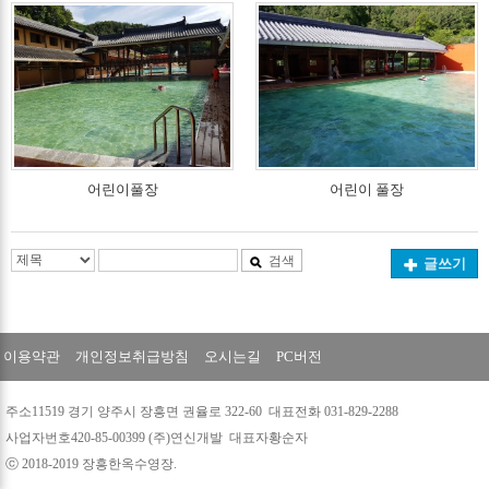
어린이풀장
어린이 풀장
검색
글쓰기
이용약관
개인정보취급방침
오시는길
PC버전
주소11519 경기 양주시 장흥면 권율로 322-60 대표전화 031-829-2288
사업자번호420-85-00399 (주)연신개발 대표자황순자
ⓒ 2018-2019 장흥한옥수영장.